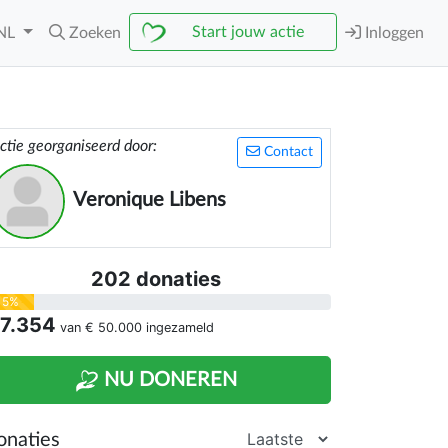
Start jouw actie
NL
Zoeken
Inloggen
ctie georganiseerd door:
Contact
Veronique Libens
202 donaties
15%
 7.354
van
€ 50.000
ingezameld
NU DONEREN
onaties