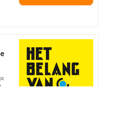
je
ot
e