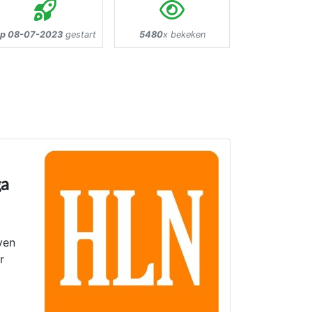
p 08-07-2023
gestart
5480
x bekeken
ga
even
r