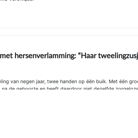
 met hersenverlamming: “Haar tweelingzus
ling van negen jaar, twee handen op één buik. Met één gro
p na de geboorte en heeft daardoor niet dezelfde zorgeloz
lidatie zijn dure toestellen van 13.000 euro nodig. Daarom