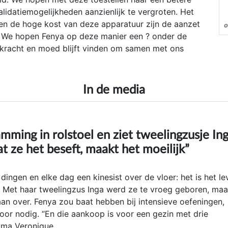
lidatiemogelijkheden aanzienlijk te vergroten. Het
 en de hoge kost van deze apparatuur zijn de aanzet
o
. We hopen Fenya op deze manier een ? onder de
 kracht en moed blijft vinden om samen met ons
In de media
amming in rolstoel en ziet tweelingzusje In
 ze het beseft, maakt het moeilijk”
e dingen en elke dag een kinesist over de vloer: het is het l
. Met haar tweelingzus Inga werd ze te vroeg geboren, maa
aan over. Fenya zou baat hebben bij intensieve oefeningen,
oor nodig. “En die aankoop is voor een gezin met drie
ama Veronique.