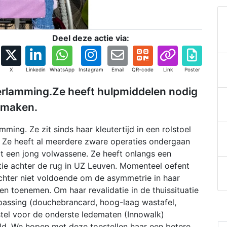
Deel deze actie via:
X
Linkedin
WhatsApp
Instagram
Email
QR-code
Link
Poster
verlamming.Ze heeft hulpmiddelen nodig
e maken.
mming. Ze zit sinds haar kleutertijd in een rolstoel
t. Ze heeft al meerdere zware operaties ondergaan
t een jong volwassene. Ze heeft onlangs een
tie achter de rug in UZ Leuven. Momenteel oefent
echter niet voldoende om de asymmetrie in haar
ven toenemen. Om haar revalidatie in de thuissituatie
passing (douchebrancard, hoog-laag wastafel,
oestel voor de onderste ledematen (Innowalk)
eld. We hopen met deze toestellen haar een betere