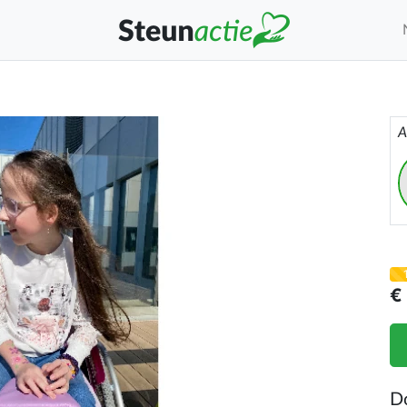
A
€
D