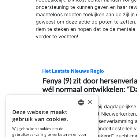
ondersteuning te kunnen geven en haar reva
machteloos moeten toekijken aan de zijlijn
geweest om deze actie op poten te zetten
riem te steken en hopen dat ze de mentale
verder te vechten!
Het Laatste Nieuws Regio
Fenya (9) zit door hersenverl
wél normaal ontwikkelen: “Dat
13 Jul 2023
×
Pijnlijke operaties, hulp bij dagdagelijks
Deze website maakt
van de 9-jarige Fenya uit Nieuwerkerken
DUTCH
gebruik van cookies.
enkel zij hield er een hersenverlamming 
FRENCH
maar daar zijn dure behandeltoestellen v
Wij gebruiken cookies om de
gebruikerservaring te verbeteren en voor
ENGLISH
kinderen niet vanzelfsprekend”, zucht m