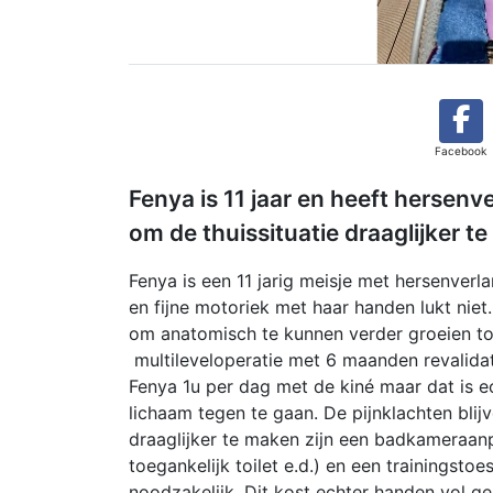
Facebook
Fenya is 11 jaar en heeft hersen
om de thuissituatie draaglijker t
Fenya is een 11 jarig meisje met hersenverla
en fijne motoriek met haar handen lukt nie
om anatomisch te kunnen verder groeien to
multileveloperatie met 6 maanden revalida
Fenya 1u per dag met de kiné maar dat is 
lichaam tegen te gaan. De pijnklachten blij
draaglijker te maken zijn een badkameraan
toegankelijk toilet e.d.) en een trainingst
noodzakelijk. Dit kost echter handen vol g