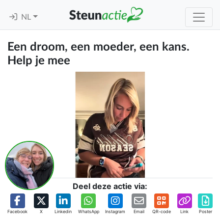
NL
Een droom, een moeder, een kans.
Help je mee
Deel deze actie via:
Facebook
X
Linkedin
WhatsApp
Instagram
Email
QR-code
Link
Poster