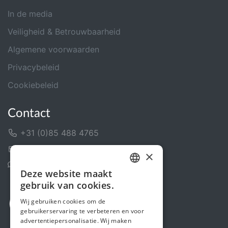
In de media
Veiligheid & Betrouwbaarheid
Algemene voorwaarden
Privacybeleid
Cookiebeleid
Contact
+31 (0)85 488 4765
Contactformulier
×
Helpcentrum
Deze website maakt
DUTCH
gebruik van cookies.
FRENCH
Wij gebruiken cookies om de
gebruikerservaring te verbeteren en voor
ENGLISH
advertentiepersonalisatie. Wij maken