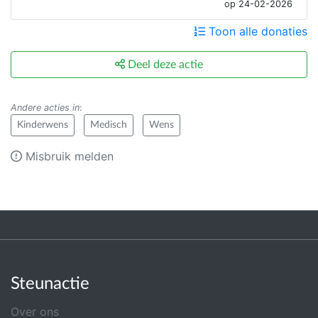
op 24-02-2026
Toon alle donaties
Deel deze actie
Andere acties in
:
Kinderwens
Medisch
Wens
Misbruik melden
Steunactie
Over ons