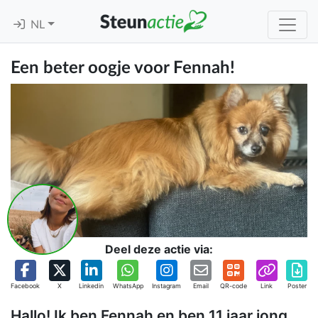
NL
Een beter oogje voor Fennah!
Deel deze actie via:
Facebook
X
Linkedin
WhatsApp
Instagram
Email
QR-code
Link
Poster
Hallo! Ik ben Fennah en ben 11 jaar jong.