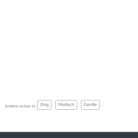
Zorg
Medisch
Familie
Andere acties in
: