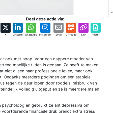
o
Deel deze actie via:
X
Linkedin
WhatsApp
Instagram
Email
QR-code
Link
Poster
 maar ook met hoop. Voor een dappere moeder van
ettend moeilijke tijden is gegaan. Ze heeft te maken
t niet alleen haar professionele leven, maar ook
kt. Ondanks meerdere pogingen om een stabiele
neus tegen de deur lopen door roddels, misbruik van
iteindelijk volledig uitgeput en ze is meerdere malen
 psycholoog en gebruikt ze antidepressiva om
e voortdurende financiële druk brengt extra stress