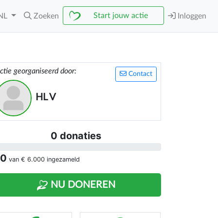
Start jouw actie
NL
Zoeken
Inloggen
ctie georganiseerd door:
Contact
HL V
0 donaties
 0
van
€ 6.000
ingezameld
NU DONEREN