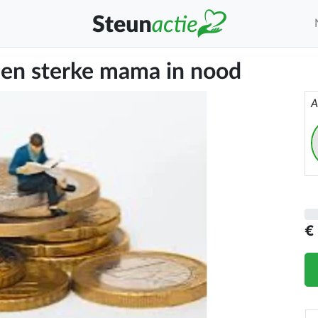
een sterke mama in nood
A
€