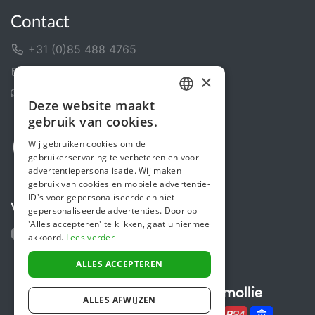
Contact
+31 (0)85 488 4765
Contactformulier
×
Helpcentrum
Deze website maakt
DUTCH
gebruik van cookies.
FRENCH
Wij gebruiken cookies om de
gebruikerservaring te verbeteren en voor
ENGLISH
advertentiepersonalisatie. Wij maken
gebruik van cookies en mobiele advertentie-
ID's voor gepersonaliseerde en niet-
Volg ons
gepersonaliseerde advertenties. Door op
'Alles accepteren' te klikken, gaat u hiermee
akkoord.
Lees verder
ALLES ACCEPTEREN
Secure payments powered by
ALLES AFWIJZEN