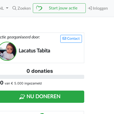
Start jouw actie
NL
Zoeken
Inloggen
ctie georganiseerd door:
Contact
Lacatus Tabita
0 donaties
 0
van
€ 5.000
ingezameld
NU DONEREN