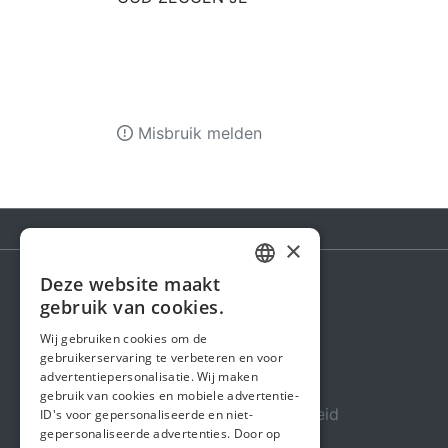
Misbruik melden
×
Deze website maakt
DUTCH
gebruik van cookies.
Steunactie
FRENCH
Wij gebruiken cookies om de
Over ons
gebruikerservaring te verbeteren en voor
ENGLISH
advertentiepersonalisatie. Wij maken
In de media
gebruik van cookies en mobiele advertentie-
Veiligheid & Betrouwbaarheid
ID's voor gepersonaliseerde en niet-
gepersonaliseerde advertenties. Door op
Algemene voorwaarden