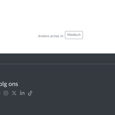
Medisch
Andere acties in
:
olg ons