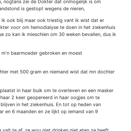
, nogtans zei de Dokter dat onmogelijk is om
andstond is gestopt wegens de nieren,
k ook blij maar ook triestig vant ik wist dat er
kter voor om hemodialyse te doen in het ziekenhuis
se zo kan ik mieschien om 30 weken bevallen, dus ik
is m'n baarmoeder gebroken en moest
chter met 500 gram en niemand wist dat mn dochter
plaatst in haar buik om te overleven en een masker
 haar 2 keer geopereerd in haar oogjes om te
lijven in het ziekenhuis. En tot op heden van
aar en 6 maanden en ze lijkt op iemand van 9
alt te af, ze wou niet drinken niet eten ze heeft