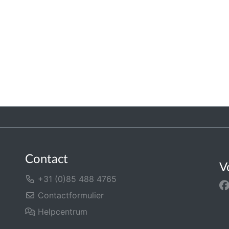
Contact
V
+31 (0)85 488 4765
Contactformulier
Helpcentrum