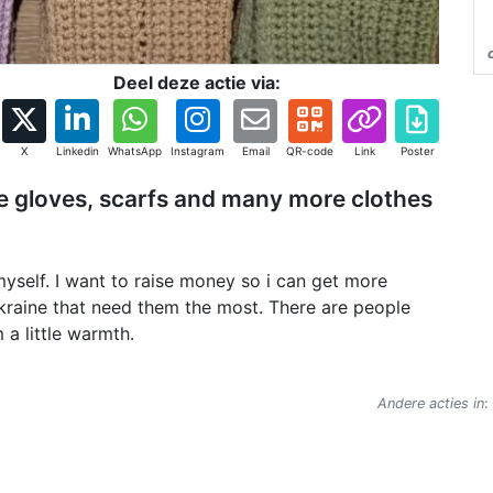
Deel deze actie via:
X
Linkedin
WhatsApp
Instagram
Email
QR-code
Link
Poster
 gloves, scarfs and many more clothes
yself. I want to raise money so i can get more
kraine that need them the most. There are people
 a little warmth.
Andere acties in
: