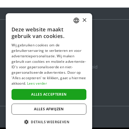
×
Deze website maakt
DUTCH
gebruik van cookies.
Steunactie
FRENCH
Wij gebruiken cookies om de
Over ons
gebruikerservaring te verbeteren en voor
ENGLISH
advertentiepersonalisatie. Wij maken
In de media
gebruik van cookies en mobiele advertentie-
Veiligheid & Betrouwbaarheid
ID's voor gepersonaliseerde en niet-
gepersonaliseerde advertenties. Door op
Algemene voorwaarden
'Alles accepteren' te klikken, gaat u hiermee
akkoord.
Lees verder
Privacybeleid
Cookiebeleid
ALLES ACCEPTEREN
ALLES AFWIJZEN
DETAILS WEERGEVEN