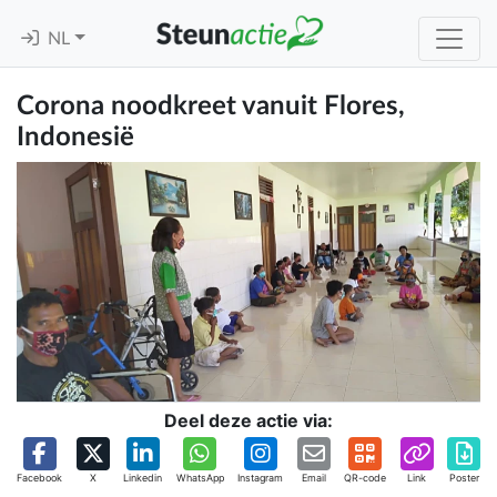
NL
Corona noodkreet vanuit Flores,
Indonesië
Deel deze actie via:
Facebook
X
Linkedin
WhatsApp
Instagram
Email
QR-code
Link
Poster