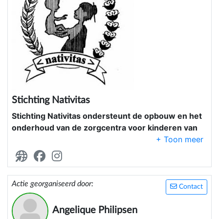
Stichting Nativitas
Stichting Nativitas ondersteunt de opbouw en het
onderhoud van de zorgcentra voor kinderen van
mama België op Flores en probeert geld in te
zamelen voor voedsel, medicijnen, scholing en
kleding voor de kinderen.
Het project streeft er naar een meer
Actie georganiseerd door:
Contact
gestructureerde oplossing te bieden aan kinderen
met een probleem (vondeling, zieke kinderen,
Angelique Philipsen
gehandicapte kinderen, kinderen uit