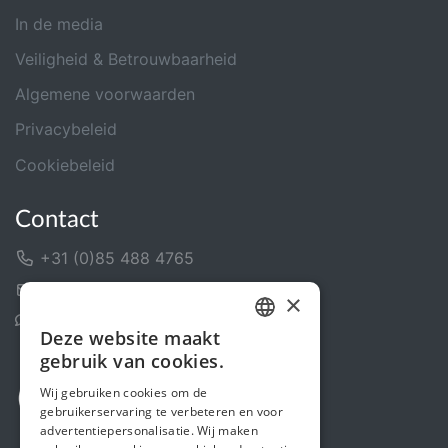
In de media
Veiligheid & Betrouwbaarheid
Algemene voorwaarden
Privacybeleid
Cookiebeleid
Contact
+31 (0)85 488 4765
Contactformulier
×
Helpcentrum
Deze website maakt
DUTCH
gebruik van cookies.
FRENCH
Wij gebruiken cookies om de
gebruikerservaring te verbeteren en voor
ENGLISH
advertentiepersonalisatie. Wij maken