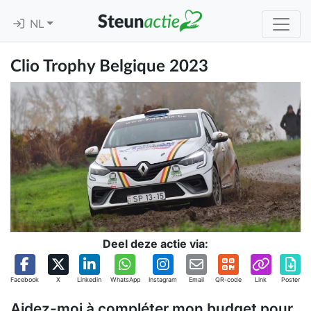
NL
Clio Trophy Belgique 2023
Deel deze actie via:
Facebook
X
Linkedin
WhatsApp
Instagram
Email
QR-code
Link
Poster
Aidez-moi à compléter mon budget pour