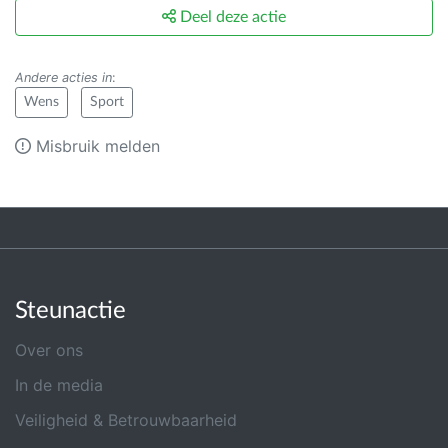
Deel deze actie
Andere acties in
:
Wens
Sport
Misbruik melden
Steunactie
Over ons
In de media
Veiligheid & Betrouwbaarheid