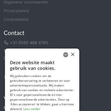
Algemene voorwaarden
Privacybeleid
Cookiebeleid
Contact
+31 (0)85 488 4765
Contactformulier
×
Helpcentrum
Deze website maakt
DUTCH
gebruik van cookies.
FRENCH
Wij gebruiken cookies om de
gebruikerservaring te verbeteren en voor
ENGLISH
advertentiepersonalisatie. Wij maken
gebruik van cookies en mobiele advertentie-
ID's voor gepersonaliseerde en niet-
Volg ons
gepersonaliseerde advertenties. Door op
'Alles accepteren' te klikken, gaat u hiermee
akkoord.
Lees verder