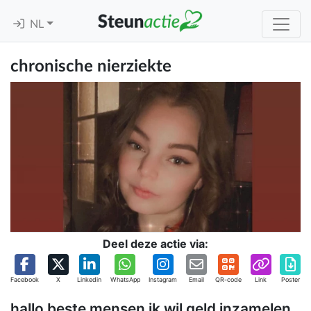
NL
chronische nierziekte
Deel deze actie via:
Facebook
X
Linkedin
WhatsApp
Instagram
Email
QR-code
Link
Poster
hallo beste mensen ik wil geld inzamelen