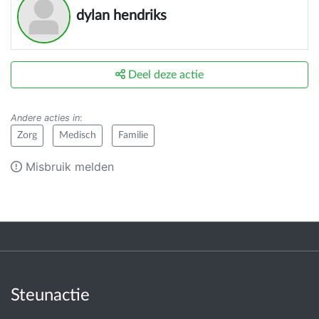
dylan hendriks
Deel deze actie
Andere acties in
:
Zorg
Medisch
Familie
Misbruik melden
Steunactie