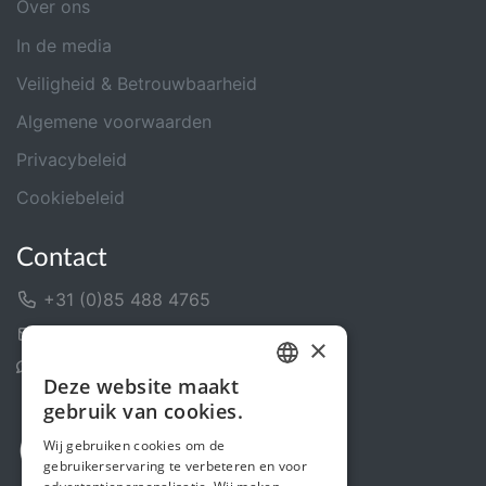
Over ons
In de media
Veiligheid & Betrouwbaarheid
Algemene voorwaarden
Privacybeleid
Cookiebeleid
Contact
+31 (0)85 488 4765
Contactformulier
×
Helpcentrum
Deze website maakt
DUTCH
gebruik van cookies.
FRENCH
Wij gebruiken cookies om de
gebruikerservaring te verbeteren en voor
ENGLISH