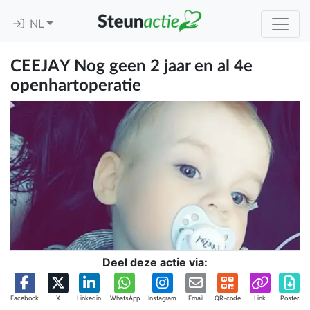
NL
CEEJAY Nog geen 2 jaar en al 4e
openhartoperatie
Deel deze actie via:
Facebook
X
Linkedin
WhatsApp
Instagram
Email
QR-code
Link
Poster