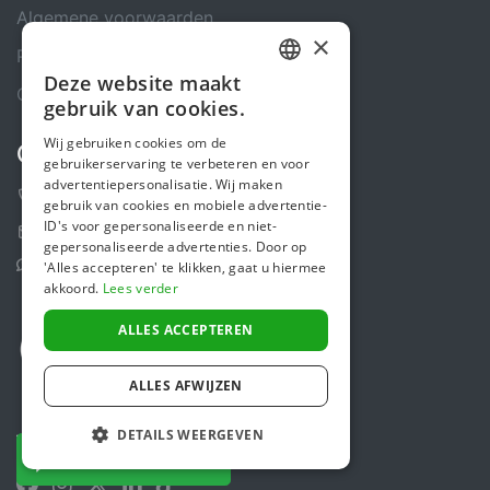
Algemene voorwaarden
×
Privacybeleid
Deze website maakt
DUTCH
Cookiebeleid
gebruik van cookies.
FRENCH
Wij gebruiken cookies om de
Contact
gebruikerservaring te verbeteren en voor
ENGLISH
advertentiepersonalisatie. Wij maken
+31 (0)85 488 4765
gebruik van cookies en mobiele advertentie-
ID's voor gepersonaliseerde en niet-
Contactformulier
gepersonaliseerde advertenties. Door op
Helpcentrum
'Alles accepteren' te klikken, gaat u hiermee
akkoord.
Lees verder
ALLES ACCEPTEREN
ALLES AFWIJZEN
DETAILS WEERGEVEN
Volg ons
NU DONEREN