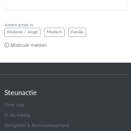
Andere acties in
:
Kinderen / Jeugd
Medisch
Familie
Misbruik melden
Steunactie
Over ons
In de media
Veiligheid & Betrouwbaarheid