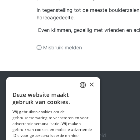
In tegenstelling tot de meeste boulderzalen
horecagedeelte.
Even klimmen, gezellig met vrienden en acht
Misbruik melden
×
Deze website maakt
DUTCH
gebruik van cookies.
Steunactie
FRENCH
Wij gebruiken cookies om de
Over ons
gebruikerservaring te verbeteren en voor
ENGLISH
advertentiepersonalisatie. Wij maken
In de media
gebruik van cookies en mobiele advertentie-
Veiligheid & Betrouwbaarheid
ID's voor gepersonaliseerde en niet-