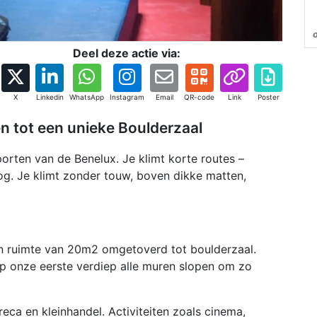
Deel deze actie via:
X
Linkedin
WhatsApp
Instagram
Email
QR-code
Link
Poster
n tot een unieke Boulderzaal
porten van de Benelux. Je klimt korte routes –
g. Je klimt zonder touw, boven dikke matten,
 ruimte van 20m2 omgetoverd tot boulderzaal.
p onze eerste verdiep alle muren slopen om zo
reca en kleinhandel. Activiteiten zoals cinema,