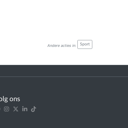
Sport
Andere acties in
:
olg ons