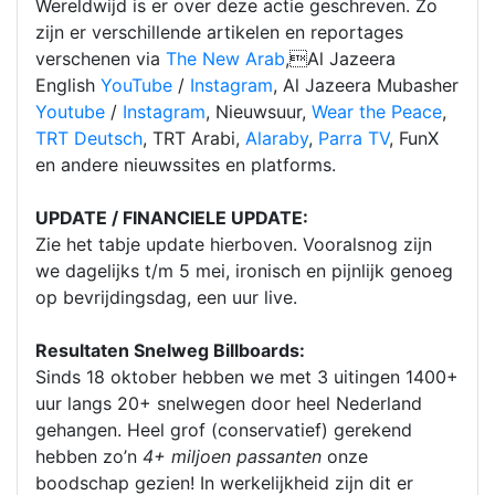
Wereldwijd is er over deze actie geschreven. Zo
zijn er verschillende artikelen en reportages
verschenen via
The New Arab
,Al Jazeera
English
YouTube
/
Instagram
, Al Jazeera Mubasher
Youtube
/
Instagram
, Nieuwsuur,
Wear the Peace
,
TRT Deutsch
, TRT Arabi,
Alaraby
,
Parra TV
, FunX
en andere nieuwssites en platforms.
UPDATE / FINANCIELE UPDATE:
Zie het tabje update hierboven. Vooralsnog zijn
we dagelijks t/m 5 mei, ironisch en pijnlijk genoeg
op bevrijdingsdag, een uur live.
Resultaten Snelweg Billboards:
Sinds 18 oktober hebben we met 3 uitingen 1400+
uur langs 20+ snelwegen door heel Nederland
gehangen. Heel grof (conservatief) gerekend
hebben zo’n
4+ miljoen passanten
onze
boodschap gezien! In werkelijkheid zijn dit er