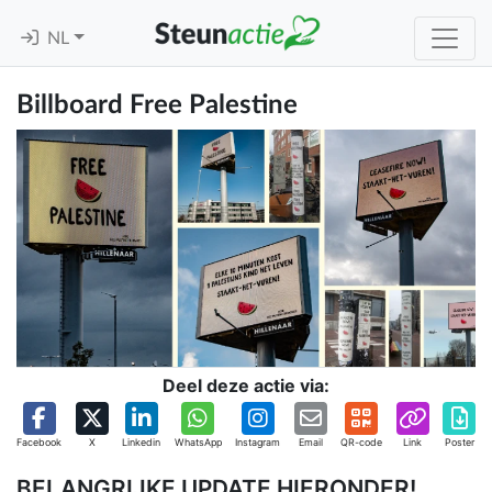
NL
Billboard Free Palestine
Deel deze actie via:
Facebook
X
Linkedin
WhatsApp
Instagram
Email
QR-code
Link
Poster
BELANGRIJKE UPDATE HIERONDER!