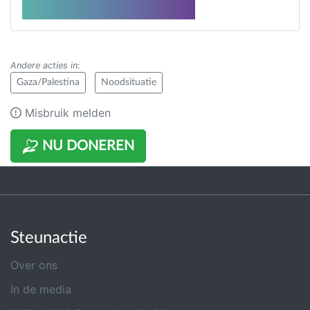
Andere acties in
:
Gaza/Palestina
Noodsituatie
Misbruik melden
NU DONEREN
Steunactie
Over ons
In de media