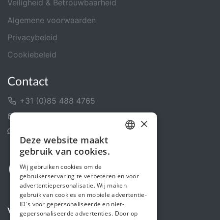
Veiligheid & Betrouwbaarheid
Algemene voorwaarden
Privacybeleid
Cookiebeleid
Contact
+31 (0)85 488 4765
Contactformulier
×
Helpcentrum
Deze website maakt
DUTCH
gebruik van cookies.
FRENCH
Wij gebruiken cookies om de
gebruikerservaring te verbeteren en voor
ENGLISH
advertentiepersonalisatie. Wij maken
gebruik van cookies en mobiele advertentie-
ID's voor gepersonaliseerde en niet-
Volg ons
gepersonaliseerde advertenties. Door op