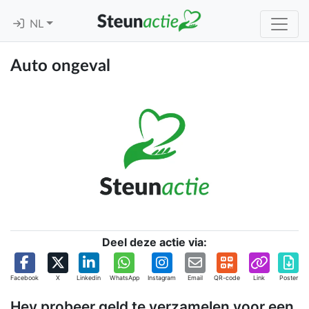
NL
Auto ongeval
Deel deze actie via:
Facebook
X
Linkedin
WhatsApp
Instagram
Email
QR-code
Link
Poster
Hey probeer geld te verzamelen voor een