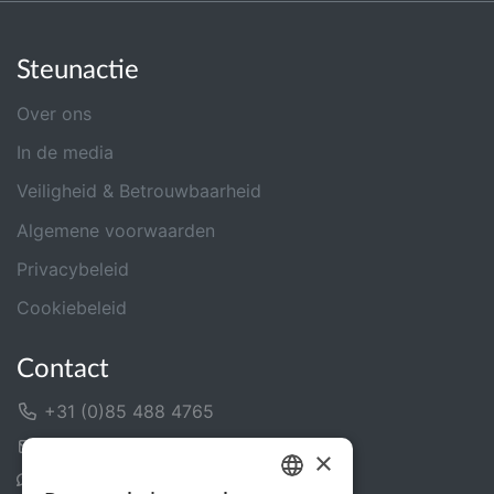
Steunactie
Over ons
In de media
Veiligheid & Betrouwbaarheid
Algemene voorwaarden
Privacybeleid
Cookiebeleid
Contact
+31 (0)85 488 4765
Contactformulier
×
Helpcentrum