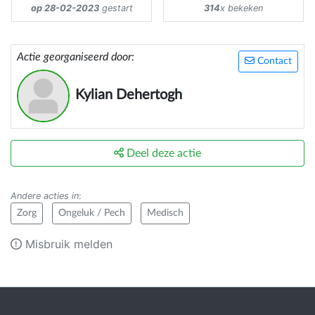
op 28-02-2023
gestart
314
x bekeken
Actie georganiseerd door:
Contact
Kylian Dehertogh
Deel deze actie
Andere acties in
:
Zorg
Ongeluk / Pech
Medisch
Misbruik melden