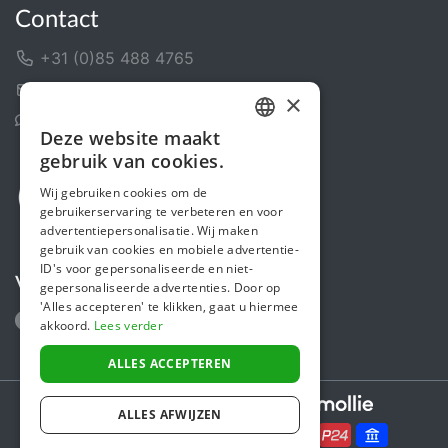
Contact
+31 (0)85 488 4765
Contactformulier
×
Helpcentrum
Deze website maakt
DUTCH
gebruik van cookies.
FRENCH
Wij gebruiken cookies om de
gebruikerservaring te verbeteren en voor
ENGLISH
advertentiepersonalisatie. Wij maken
gebruik van cookies en mobiele advertentie-
ID's voor gepersonaliseerde en niet-
Volg ons
gepersonaliseerde advertenties. Door op
'Alles accepteren' te klikken, gaat u hiermee
akkoord.
Lees verder
ALLES ACCEPTEREN
Secure payments powered by
ALLES AFWIJZEN