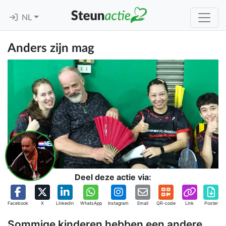
NL
Anders zijn mag
Deel deze actie via:
Facebook
X
Linkedin
WhatsApp
Instagram
Email
QR-code
Link
Poster
Sommige kinderen hebben een andere