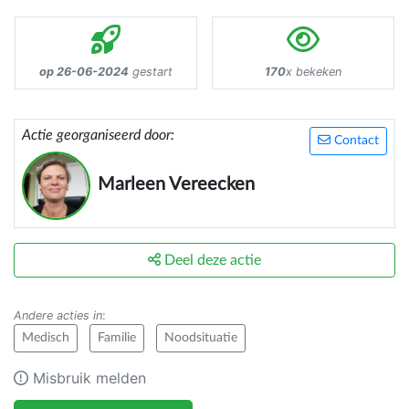
op 26-06-2024
gestart
170
x bekeken
Actie georganiseerd door:
Contact
Marleen Vereecken
Deel deze actie
Andere acties in
:
Medisch
Familie
Noodsituatie
Misbruik melden