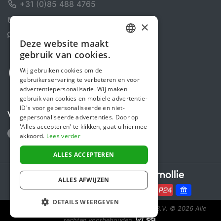
+31 (0)85 488 4765
Contactformulier
×
Helpcentrum
Deze website maakt
DUTCH
gebruik van cookies.
FRENCH
Wij gebruiken cookies om de
gebruikerservaring te verbeteren en voor
ENGLISH
advertentiepersonalisatie. Wij maken
gebruik van cookies en mobiele advertentie-
ID's voor gepersonaliseerde en niet-
Volg ons
gepersonaliseerde advertenties. Door op
'Alles accepteren' te klikken, gaat u hiermee
akkoord.
Lees verder
ALLES ACCEPTEREN
Secure payments powered by
ALLES AFWIJZEN
DETAILS WEERGEVEN
Steunactie is een initiatief van Sponsor Europe B.V.
© 2026 Alle
rechten voorbehouden.
SSL