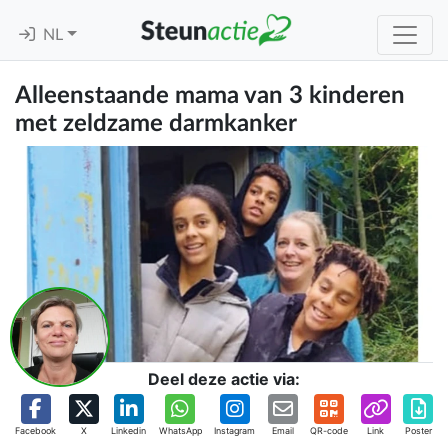
NL
Alleenstaande mama van 3 kinderen
met zeldzame darmkanker
Deel deze actie via:
Facebook
X
Linkedin
WhatsApp
Instagram
Email
QR-code
Link
Poster