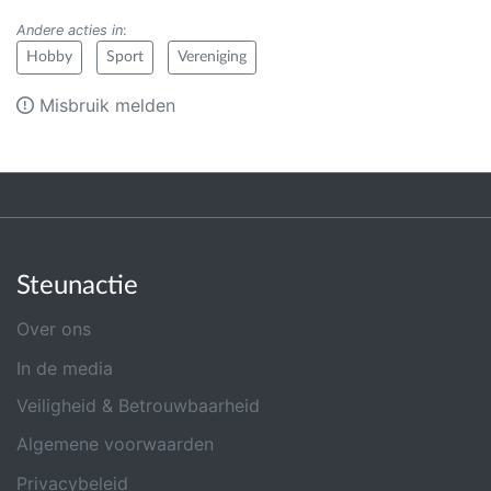
Andere acties in
:
Hobby
Sport
Vereniging
Misbruik melden
Steunactie
Over ons
In de media
Veiligheid & Betrouwbaarheid
Algemene voorwaarden
Privacybeleid