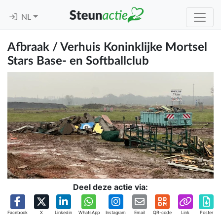
NL
Afbraak / Verhuis Koninklijke Mortsel
Stars Base- en Softballclub
Deel deze actie via:
Facebook
X
Linkedin
WhatsApp
Instagram
Email
QR-code
Link
Poster