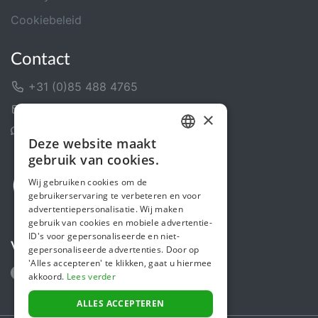
Cookiebeleid
Contact
+31 (0)85 488 4765
Contactformulier
×
Helpcentrum
Deze website maakt
DUTCH
gebruik van cookies.
FRENCH
Wij gebruiken cookies om de
gebruikerservaring te verbeteren en voor
ENGLISH
advertentiepersonalisatie. Wij maken
gebruik van cookies en mobiele advertentie-
ID's voor gepersonaliseerde en niet-
Volg ons
gepersonaliseerde advertenties. Door op
'Alles accepteren' te klikken, gaat u hiermee
akkoord.
Lees verder
ALLES ACCEPTEREN