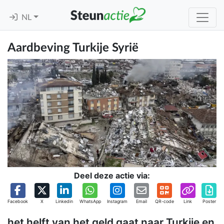
NL
Aardbeving Turkije Syrië
Deel deze actie via:
Facebook
X
Linkedin
WhatsApp
Instagram
Email
QR-code
Link
Poster
het helft van het geld gaat naar Turkije en