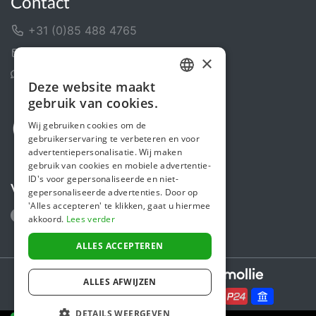
Contact
+31 (0)85 488 4765
Contactformulier
×
Helpcentrum
Deze website maakt
DUTCH
gebruik van cookies.
FRENCH
Wij gebruiken cookies om de
gebruikerservaring te verbeteren en voor
ENGLISH
advertentiepersonalisatie. Wij maken
gebruik van cookies en mobiele advertentie-
ID's voor gepersonaliseerde en niet-
Volg ons
gepersonaliseerde advertenties. Door op
'Alles accepteren' te klikken, gaat u hiermee
akkoord.
Lees verder
ALLES ACCEPTEREN
Secure payments powered by
ALLES AFWIJZEN
DETAILS WEERGEVEN