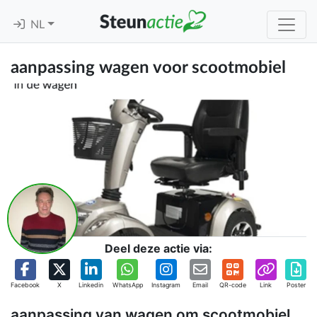
NL
aanpassing wagen voor scootmobiel
Deel deze actie via:
Facebook
X
Linkedin
WhatsApp
Instagram
Email
QR-code
Link
Poster
aanpassing van wagen om scootmobiel