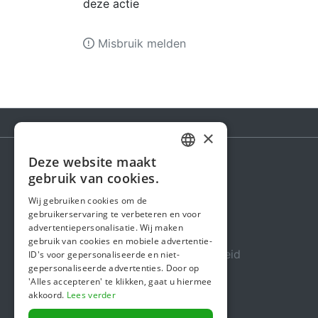
deze actie
Misbruik melden
×
Deze website maakt
DUTCH
gebruik van cookies.
Steunactie
FRENCH
Wij gebruiken cookies om de
Over ons
gebruikerservaring te verbeteren en voor
ENGLISH
advertentiepersonalisatie. Wij maken
In de media
gebruik van cookies en mobiele advertentie-
Veiligheid & Betrouwbaarheid
ID's voor gepersonaliseerde en niet-
gepersonaliseerde advertenties. Door op
Algemene voorwaarden
'Alles accepteren' te klikken, gaat u hiermee
akkoord.
Lees verder
Privacybeleid