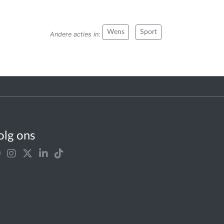
Wens
Sport
Andere acties in
:
olg ons