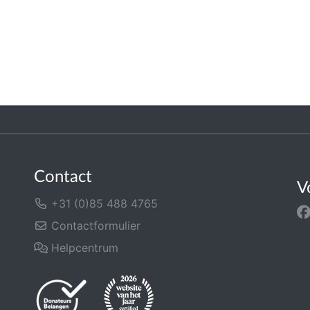
Contact
V
+31 (0)85 488 4765
Contactformulier
Helpcentrum