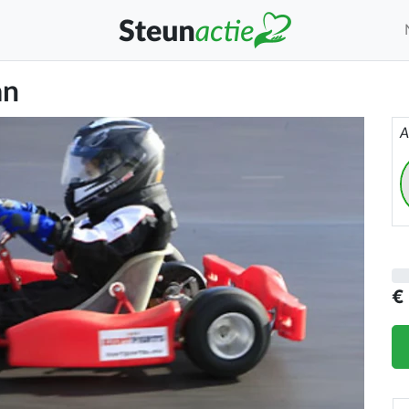
an
A
€