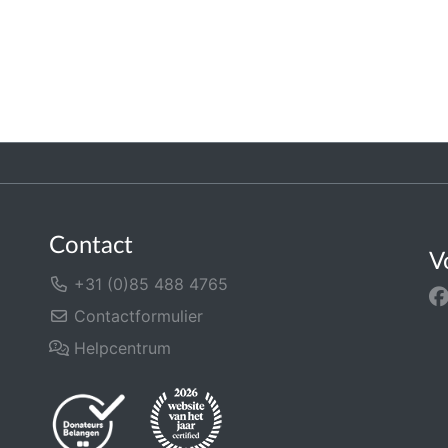
Contact
V
+31 (0)85 488 4765
Contactformulier
Helpcentrum