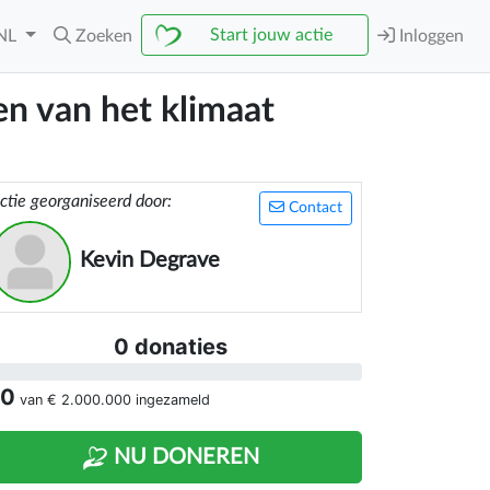
Start jouw actie
NL
Zoeken
Inloggen
ien van het klimaat
ctie georganiseerd door:
Contact
Kevin Degrave
0 donaties
 0
van
€ 2.000.000
ingezameld
NU DONEREN