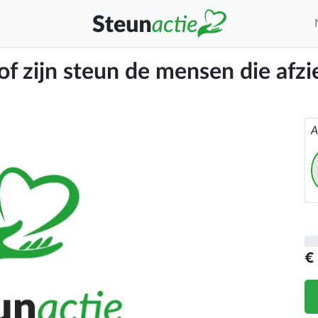
rof zijn steun de mensen die afz
A
€