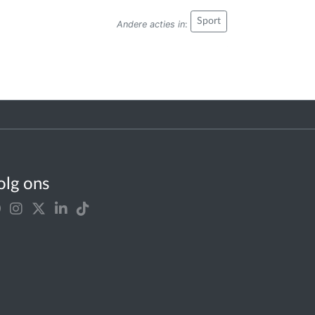
Sport
Andere acties in
:
olg ons