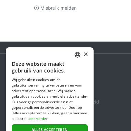
Misbruik melden
×
Deze website maakt
DUTCH
gebruik van cookies.
Steunactie
FRENCH
Wij gebruiken cookies om de
Over ons
gebruikerservaring te verbeteren en voor
ENGLISH
advertentiepersonalisatie. Wij maken
In de media
gebruik van cookies en mobiele advertentie-
Veiligheid & Betrouwbaarheid
ID's voor gepersonaliseerde en niet-
gepersonaliseerde advertenties. Door op
Algemene voorwaarden
'Alles accepteren' te klikken, gaat u hiermee
akkoord.
Lees verder
Privacybeleid
Cookiebeleid
ALLES ACCEPTEREN