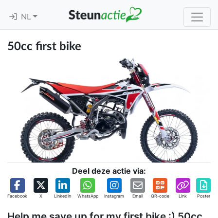
NL
50cc first bike
Deel deze actie via:
Facebook
X
Linkedin
WhatsApp
Instagram
Email
QR-code
Link
Poster
Help me save up for my first bike :) 50cc