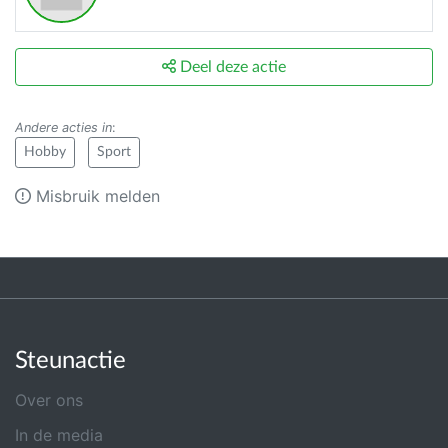
Deel deze actie
Andere acties in
:
Hobby
Sport
Misbruik melden
Steunactie
Over ons
In de media