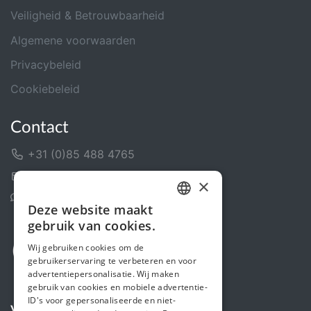
Veiligheid & Betrouwbaarheid
Algemene voorwaarden
Privacybeleid
Cookiebeleid
Contact
+31 (0)85 488 4765
Contactformulier
×
Helpcentrum
Deze website maakt
DUTCH
gebruik van cookies.
FRENCH
Wij gebruiken cookies om de
gebruikerservaring te verbeteren en voor
ENGLISH
advertentiepersonalisatie. Wij maken
gebruik van cookies en mobiele advertentie-
ID's voor gepersonaliseerde en niet-