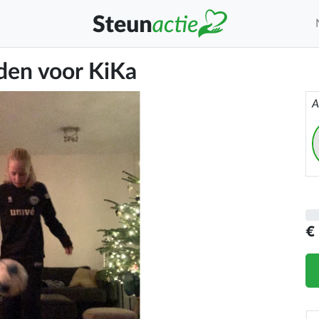
den voor KiKa
A
€