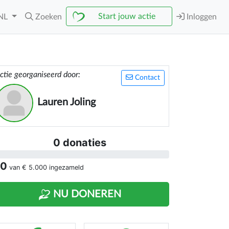
Start jouw actie
NL
Zoeken
Inloggen
ctie georganiseerd door:
Contact
Lauren Joling
0 donaties
 0
van
€ 5.000
ingezameld
NU DONEREN