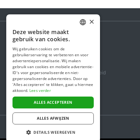
×
Deze website maakt
DUTCH
gebruik van cookies.
Steunactie
FRENCH
Wij gebruiken cookies om de
Over ons
gebruikerservaring te verbeteren en voor
ENGLISH
advertentiepersonalisatie. Wij maken
In de media
gebruik van cookies en mobiele advertentie-
Veiligheid & Betrouwbaarheid
ID's voor gepersonaliseerde en niet-
gepersonaliseerde advertenties. Door op
Algemene voorwaarden
'Alles accepteren' te klikken, gaat u hiermee
akkoord.
Lees verder
Privacybeleid
Cookiebeleid
ALLES ACCEPTEREN
ALLES AFWIJZEN
DETAILS WEERGEVEN