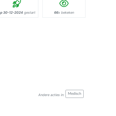
op 30-12-2024
gestart
66
x bekeken
Medisch
Andere acties in
: