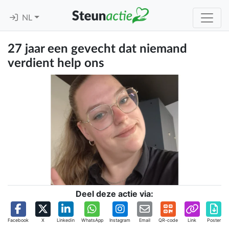
NL
27 jaar een gevecht dat niemand
verdient help ons
Deel deze actie via:
Facebook
X
Linkedin
WhatsApp
Instagram
Email
QR-code
Link
Poster