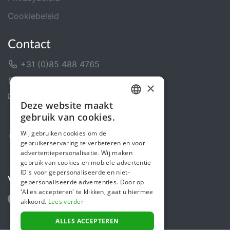
Cookiebeleid
Contact
+31 (0)85 488 4765
Contactformulier
×
Helpcentrum
Deze website maakt
DUTCH
gebruik van cookies.
FRENCH
Wij gebruiken cookies om de
gebruikerservaring te verbeteren en voor
ENGLISH
advertentiepersonalisatie. Wij maken
gebruik van cookies en mobiele advertentie-
ID's voor gepersonaliseerde en niet-
Volg ons
gepersonaliseerde advertenties. Door op
'Alles accepteren' te klikken, gaat u hiermee
akkoord.
Lees verder
ALLES ACCEPTEREN