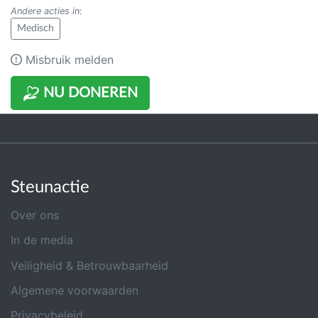
Andere acties in
:
Medisch
Misbruik melden
NU DONEREN
Steunactie
Over ons
In de media
Veiligheid & Betrouwbaarheid
Algemene voorwaarden
Privacybeleid