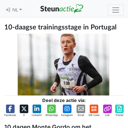
NL
10-daagse trainingsstage in Portugal
Deel deze actie via:
Facebook
X
Linkedin
WhatsApp
Instagram
Email
QR-code
Link
Poster
10 dagen Monte Gordo om het