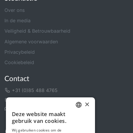
Over ons
In de media
Veiligheid & Betrouwbaarheid
Algemene voorwaarden
Privacybeleid
Cookiebeleid
Contact
+31 (0)85 488 4765
Contactformulier
×
Helpcentrum
Deze website maakt
DUTCH
gebruik van cookies.
FRENCH
Wij gebruiken cookies om de