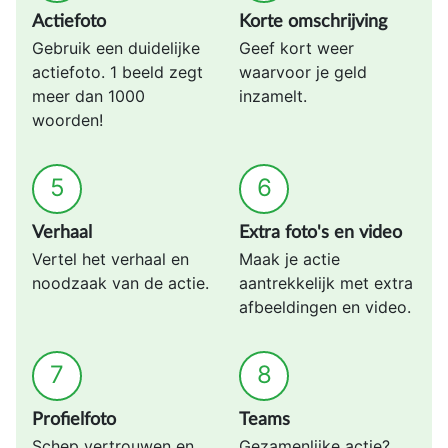
Actiefoto
Korte omschrijving
Gebruik een duidelijke
Geef kort weer
actiefoto. 1 beeld zegt
waarvoor je geld
meer dan 1000
inzamelt.
woorden!
5
6
Verhaal
Extra foto's en video
Vertel het verhaal en
Maak je actie
noodzaak van de actie.
aantrekkelijk met extra
afbeeldingen en video.
7
8
Profielfoto
Teams
Schep vertrouwen en
Gezamenlijke actie?