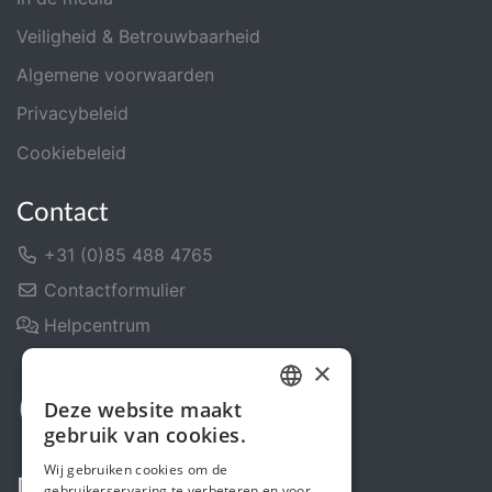
Veiligheid & Betrouwbaarheid
Algemene voorwaarden
Privacybeleid
Cookiebeleid
Contact
+31 (0)85 488 4765
Contactformulier
Helpcentrum
×
Deze website maakt
DUTCH
gebruik van cookies.
FRENCH
Wij gebruiken cookies om de
Deel ons
gebruikerservaring te verbeteren en voor
ENGLISH