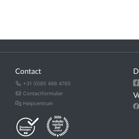
Contact
D
+31 (0)85 488 4765
Contactformulier
V
Helpcentrum