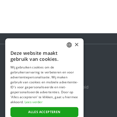
×
Deze website maakt
DUTCH
gebruik van cookies.
Steunactie
FRENCH
Wij gebruiken cookies om de
Over ons
gebruikerservaring te verbeteren en voor
ENGLISH
advertentiepersonalisatie. Wij maken
In de media
gebruik van cookies en mobiele advertentie-
Veiligheid & Betrouwbaarheid
ID's voor gepersonaliseerde en niet-
gepersonaliseerde advertenties. Door op
Algemene voorwaarden
'Alles accepteren' te klikken, gaat u hiermee
akkoord.
Lees verder
Privacybeleid
Cookiebeleid
ALLES ACCEPTEREN