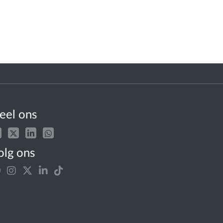
eel ons
olg ons