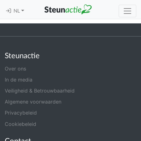
NL
Steunactie
Over ons
In de media
Veiligheid & Betrouwbaarheid
Algemene voorwaarden
Privacybeleid
Cookiebeleid