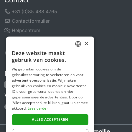
Contact
+31 (0)85 488 4765
Contactformulier
Helpcentrum
×
Deze website maakt
DUTCH
gebruik van cookies.
FRENCH
Wij gebruiken cookies om de
Deel ons
gebruikerservaring te verbeteren en voor
ENGLISH
advertentiepersonalisatie. Wij maken
gebruik van cookies en mobiele advertentie-
ID's voor gepersonaliseerde en niet-
Volg ons
gepersonaliseerde advertenties. Door op
'Alles accepteren' te klikken, gaat u hiermee
akkoord.
Lees verder
ALLES ACCEPTEREN
Secure payments powered by