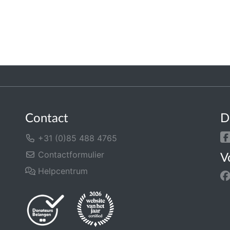
Contact
D
+31 (0)85 488 4765
Contactformulier
V
Helpcentrum