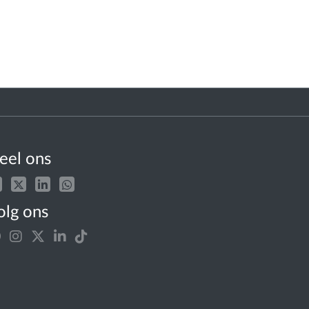
eel ons
olg ons