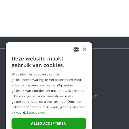
×
Deze website maakt
DUTCH
gebruik van cookies.
Steunactie
FRENCH
Wij gebruiken cookies om de
Over ons
gebruikerservaring te verbeteren en voor
ENGLISH
advertentiepersonalisatie. Wij maken
In de media
gebruik van cookies en mobiele advertentie-
Veiligheid & Betrouwbaarheid
ID's voor gepersonaliseerde en niet-
gepersonaliseerde advertenties. Door op
Algemene voorwaarden
'Alles accepteren' te klikken, gaat u hiermee
akkoord.
Lees verder
Privacybeleid
Cookiebeleid
ALLES ACCEPTEREN