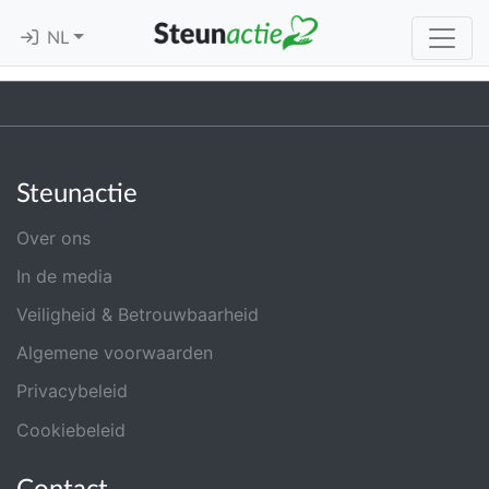
NL
Steunactie
Over ons
In de media
Veiligheid & Betrouwbaarheid
Algemene voorwaarden
Privacybeleid
Cookiebeleid