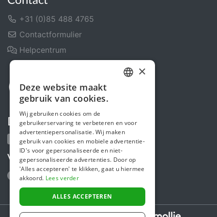
Contact
+31 (0)85 488 4765
Contactformulier
Helpcentrum
×
Deze website maakt
DUTCH
gebruik van cookies.
FRENCH
Wij gebruiken cookies om de
Deel ons
gebruikerservaring te verbeteren en voor
ENGLISH
advertentiepersonalisatie. Wij maken
gebruik van cookies en mobiele advertentie-
ID's voor gepersonaliseerde en niet-
Volg ons
gepersonaliseerde advertenties. Door op
'Alles accepteren' te klikken, gaat u hiermee
akkoord.
Lees verder
ALLES ACCEPTEREN
Secure payments powered by