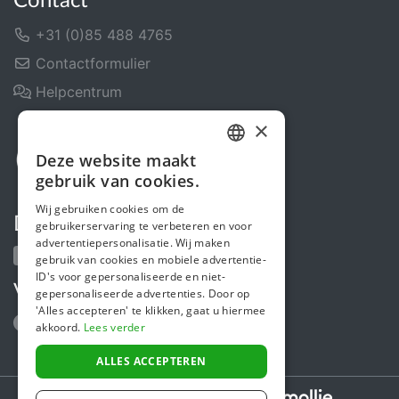
Contact
+31 (0)85 488 4765
Contactformulier
Helpcentrum
×
Deze website maakt
DUTCH
gebruik van cookies.
FRENCH
Wij gebruiken cookies om de
Deel ons
gebruikerservaring te verbeteren en voor
ENGLISH
advertentiepersonalisatie. Wij maken
gebruik van cookies en mobiele advertentie-
ID's voor gepersonaliseerde en niet-
Volg ons
gepersonaliseerde advertenties. Door op
'Alles accepteren' te klikken, gaat u hiermee
akkoord.
Lees verder
ALLES ACCEPTEREN
Secure payments powered by