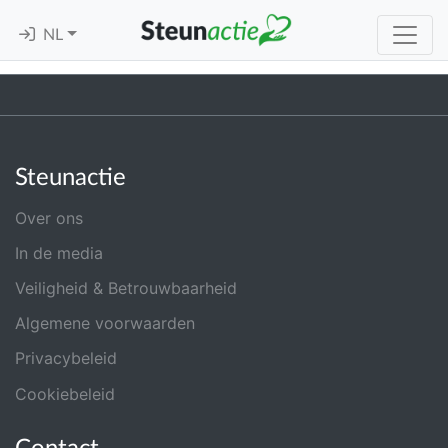
NL
Steunactie
Over ons
In de media
Veiligheid & Betrouwbaarheid
Algemene voorwaarden
Privacybeleid
Cookiebeleid