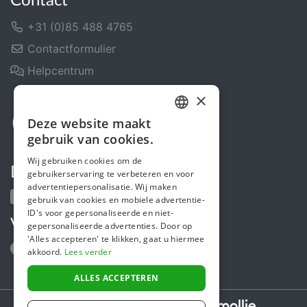
Contact
+31 (0)85 488 4765
Contactformulier
Helpcentrum
×
Deze website maakt
DUTCH
gebruik van cookies.
FRENCH
Wij gebruiken cookies om de
Deel ons
gebruikerservaring te verbeteren en voor
ENGLISH
advertentiepersonalisatie. Wij maken
gebruik van cookies en mobiele advertentie-
ID's voor gepersonaliseerde en niet-
Volg ons
gepersonaliseerde advertenties. Door op
'Alles accepteren' te klikken, gaat u hiermee
akkoord.
Lees verder
ALLES ACCEPTEREN
Secure payments powered by