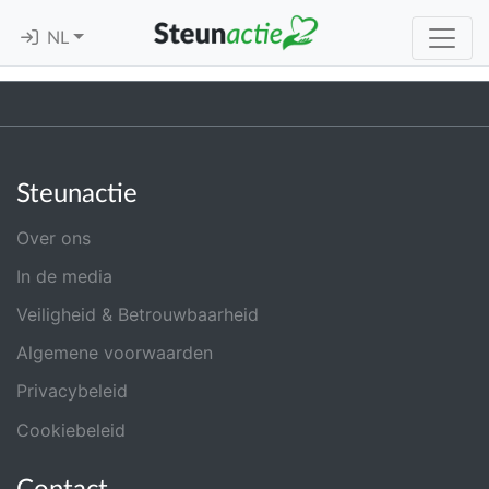
NL
Steunactie
Over ons
In de media
Veiligheid & Betrouwbaarheid
Algemene voorwaarden
Privacybeleid
Cookiebeleid