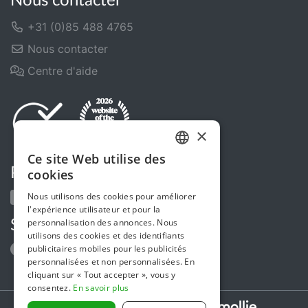
Nous contacter
+31 (0)85 488 4765
Nous contacter
Centre d'aide
×
Ce site Web utilise des
DUTCH
Partagez-nous
cookies
FRENCH
Nous utilisons des cookies pour améliorer
l'expérience utilisateur et pour la
ENGLISH
personnalisation des annonces. Nous
Suivez-nous
utilisons des cookies et des identifiants
publicitaires mobiles pour les publicités
personnalisées et non personnalisées. En
cliquant sur « Tout accepter », vous y
consentez.
En savoir plus
Secure payments powered by