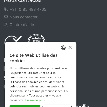
Nous contacter
+31 (0)85 488 4765
Nous contacter
Centre d'aide
×
Ce site Web utilise des
DUTCH
Partagez-nous
cookies
FRENCH
Nous utilisons des cookies pour améliorer
l'expérience utilisateur et pour la
ENGLISH
personnalisation des annonces. Nous
Suivez-nous
utilisons des cookies et des identifiants
publicitaires mobiles pour les publicités
personnalisées et non personnalisées. En
cliquant sur « Tout accepter », vous y
consentez.
En savoir plus
Secure payments powered by