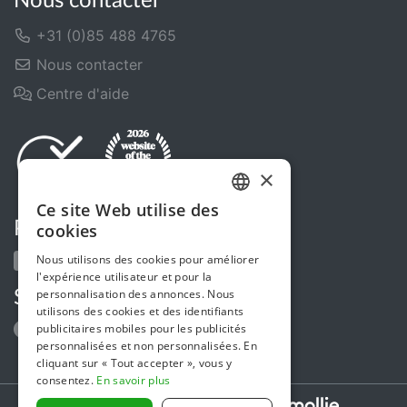
Nous contacter
+31 (0)85 488 4765
Nous contacter
Centre d'aide
×
Ce site Web utilise des
DUTCH
Partagez-nous
cookies
FRENCH
Nous utilisons des cookies pour améliorer
l'expérience utilisateur et pour la
ENGLISH
personnalisation des annonces. Nous
Suivez-nous
utilisons des cookies et des identifiants
publicitaires mobiles pour les publicités
personnalisées et non personnalisées. En
cliquant sur « Tout accepter », vous y
consentez.
En savoir plus
Secure payments powered by