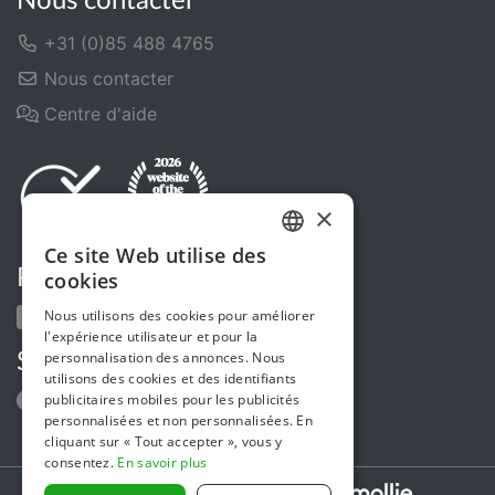
Nous contacter
+31 (0)85 488 4765
Nous contacter
Centre d'aide
×
Ce site Web utilise des
DUTCH
Partagez-nous
cookies
FRENCH
Nous utilisons des cookies pour améliorer
l'expérience utilisateur et pour la
ENGLISH
personnalisation des annonces. Nous
Suivez-nous
utilisons des cookies et des identifiants
publicitaires mobiles pour les publicités
personnalisées et non personnalisées. En
cliquant sur « Tout accepter », vous y
consentez.
En savoir plus
Secure payments powered by