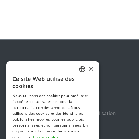
×
Steunactie
Ce site Web utilise des
DUTCH
À propos de nous
cookies
FRENCH
Dans les médias
Nous utilisons des cookies pour améliorer
l'expérience utilisateur et pour la
ENGLISH
Sécurité et fiabilité
personnalisation des annonces. Nous
Conditions Générales d’Utilisation
utilisons des cookies et des identifiants
publicitaires mobiles pour les publicités
Confidentialité
personnalisées et non personnalisées. En
cliquant sur « Tout accepter », vous y
Gestion des cookies
consentez.
En savoir plus