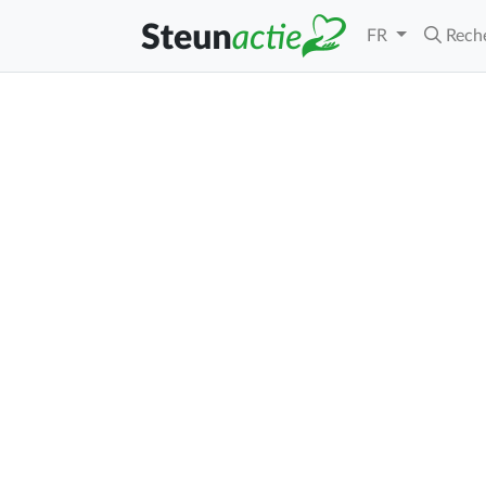
FR
Rech