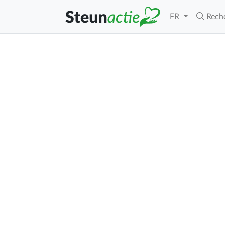
FR
Rech