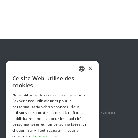
×
Steunactie
Ce site Web utilise des
DUTCH
À propos de nous
cookies
FRENCH
Dans les médias
Nous utilisons des cookies pour améliorer
l'expérience utilisateur et pour la
ENGLISH
Sécurité et fiabilité
personnalisation des annonces. Nous
Conditions Générales d’Utilisation
utilisons des cookies et des identifiants
publicitaires mobiles pour les publicités
Confidentialité
personnalisées et non personnalisées. En
cliquant sur « Tout accepter », vous y
Gestion des cookies
consentez.
En savoir plus