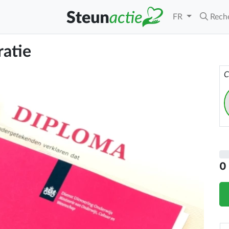
FR
Rech
ratie
C
0