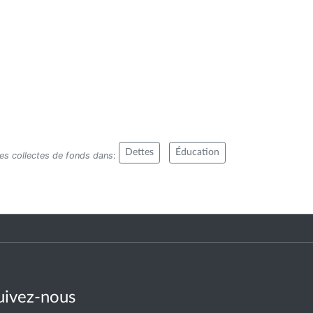
Dettes
Éducation
res collectes de fonds dans
:
uivez-nous