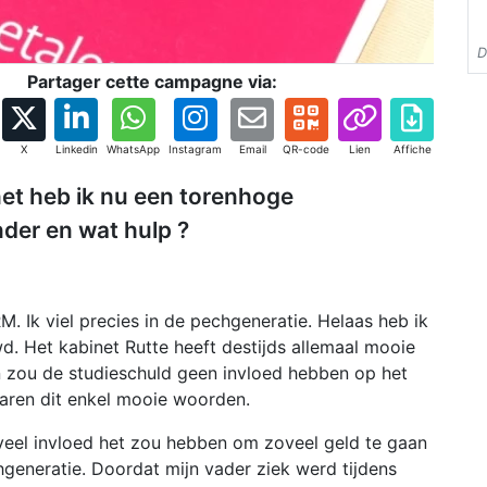
D
Partager cette campagne via:
X
Linkedin
WhatsApp
Instagram
Email
QR-code
Lien
Affiche
net heb ik nu een torenhoge
der en wat hulp ?
. Ik viel precies in de pechgeneratie. Helaas heb ik
. Het kabinet Rutte heeft destijds allemaal mooie
n zou de studieschuld geen invloed hebben op het
aren dit enkel mooie woorden.
veel invloed het zou hebben om zoveel geld te gaan
hgeneratie. Doordat mijn vader ziek werd tijdens