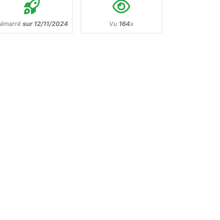
émarré
sur 12/11/2024
Vu
164
x