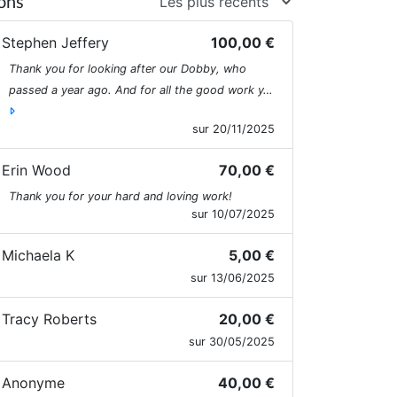
ons
ur numbers keep growing.
Stephen Jeffery
100,00 €
nfortunately from spring all the way to
Thank you for looking after our Dobby, who
ate autumn we are dumping ground for
passed a year ago. And for all the good work y…
nwanted kittens and often their mothers.
esides daily work at the “shelter”,
sur 20/11/2025
ecovery room and kittygarten,
Erin Wood
70,00 €
articipation in TNR programs our time is
ften spent looking for funds for food and
Thank you for your hard and loving work!
edical bills and finding good homes to
sur 10/07/2025
ozens and dozens abandoned kittens,
Michaela K
5,00 €
lderly or sick cats as unfortunately many
ave nowhere to go.
sur 13/06/2025
Tracy Roberts
20,00 €
sur 30/05/2025
Anonyme
40,00 €