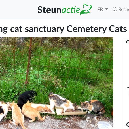
FR
Rech
ng cat sanctuary Cemetery Cats
C
C