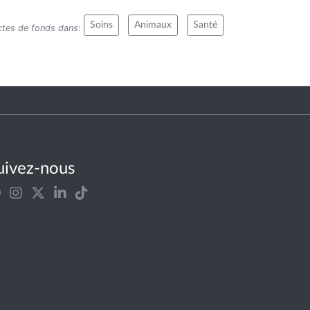
Soins
Animaux
Santé
ectes de fonds dans
:
uivez-nous