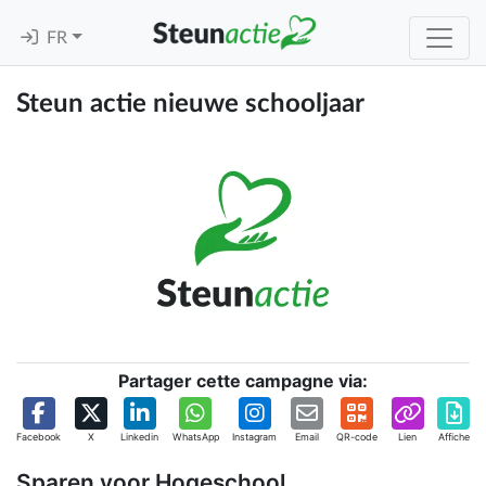
FR
Steun actie nieuwe schooljaar
Partager cette campagne via:
Facebook
X
Linkedin
WhatsApp
Instagram
Email
QR-code
Lien
Affiche
Sparen voor Hogeschool