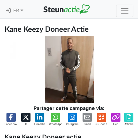
FR
Kane Keezy Doneer Actie
Partager cette campagne via:
Facebook
X
Linkedin
WhatsApp
Instagram
Email
QR-code
Lien
Affiche
Kane Keezy Doneer actie