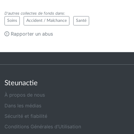
D'autres collectes de fonds dans
:
Soins
Accident / Malchance
Santé
Rapporter un abus
Steunactie
À propos de nous
Dans les médias
Sécurité et fiabilité
Conditions Générales d’Utilisation