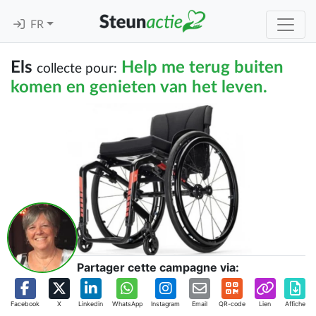
FR
Els
Help me terug buiten
collecte pour:
komen en genieten van het leven.
Partager cette campagne via:
Facebook
X
Linkedin
WhatsApp
Instagram
Email
QR-code
Lien
Affiche