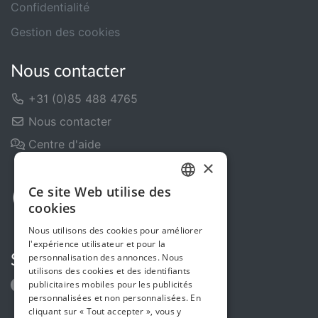
Confidentialité
Gestion des cookies
Nous contacter
+31 (0)85 488 4765
Nous contacter
Centre d'aide
×
Ce site Web utilise des
DUTCH
cookies
FRENCH
Nous utilisons des cookies pour améliorer
l'expérience utilisateur et pour la
ENGLISH
personnalisation des annonces. Nous
Suivez-nous
utilisons des cookies et des identifiants
publicitaires mobiles pour les publicités
personnalisées et non personnalisées. En
cliquant sur « Tout accepter », vous y