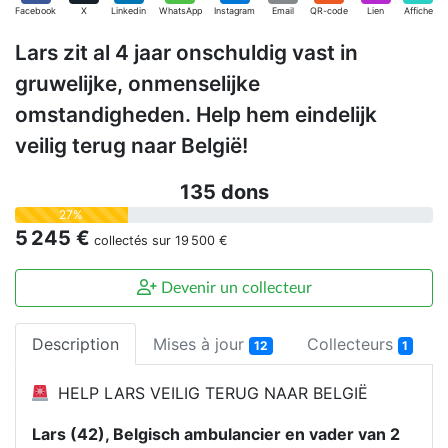
Facebook
X
Linkedin
WhatsApp
Instagram
Email
QR-code
Lien
Affiche
Lars zit al 4 jaar onschuldig vast in
gruwelijke, onmenselijke
omstandigheden. Help hem eindelijk
veilig terug naar België!
135 dons
27%
5 245 €
collectés sur
19 500 €
Devenir un collecteur
Description
Mises à jour
Collecteurs
12
1
HELP LARS VEILIG TERUG NAAR BELGIË
Lars (42), Belgisch ambulancier en vader van 2