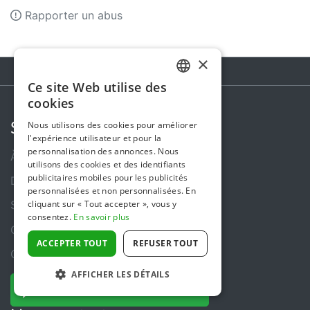
Rapporter un abus
×
Ce site Web utilise des
DUTCH
cookies
FRENCH
Nous utilisons des cookies pour améliorer
Steunactie
l'expérience utilisateur et pour la
ENGLISH
personnalisation des annonces. Nous
À propos de nous
utilisons des cookies et des identifiants
publicitaires mobiles pour les publicités
Dans les médias
personnalisées et non personnalisées. En
cliquant sur « Tout accepter », vous y
Sécurité et fiabilité
consentez.
En savoir plus
Conditions Générales d’Utilisation
ACCEPTER TOUT
REFUSER TOUT
Confidentialité
AFFICHER LES DÉTAILS
Gestion des cookies
DONNEZ MAINTENANT