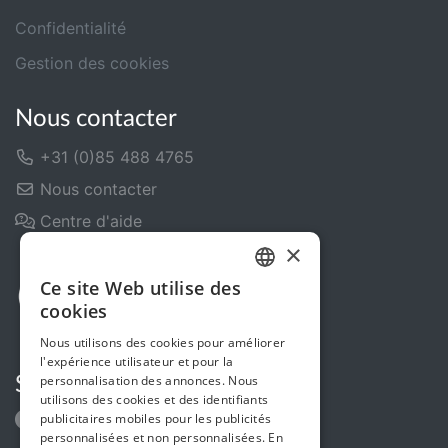
Confidentialité
Gestion des cookies
Nous contacter
+31 (0)85 488 4765
Nous contacter
Centre d'aide
×
Ce site Web utilise des
DUTCH
cookies
FRENCH
Nous utilisons des cookies pour améliorer
l'expérience utilisateur et pour la
ENGLISH
personnalisation des annonces. Nous
Suivez-nous
utilisons des cookies et des identifiants
publicitaires mobiles pour les publicités
personnalisées et non personnalisées. En