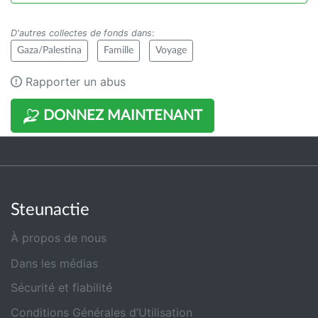
D'autres collectes de fonds dans
:
Gaza/Palestina
Famille
Voyage
Rapporter un abus
DONNEZ MAINTENANT
Steunactie
À propos de nous
Dans les médias
Sécurité et fiabilité
Conditions Générales d’Utilisation