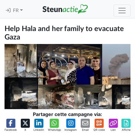
FR
Help Hala and her family to evacuate
Gaza
Partager cette campagne via:
Facebook
X
Linkedin
WhatsApp
Instagram
Email
QR-code
Lien
Affiche