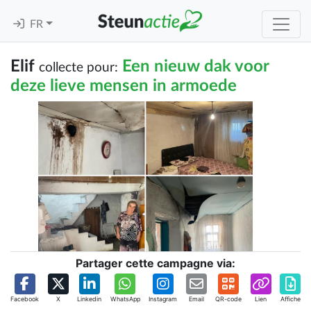
FR
Elif
Een nieuw dak voor
collecte pour:
deze lieve mensen in armoede
Partager cette campagne via:
Facebook
X
Linkedin
WhatsApp
Instagram
Email
QR-code
Lien
Affiche