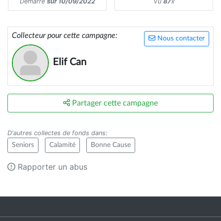
Démarré
sur 10/09/2022
Vu
87
x
Collecteur pour cette campagne:
Nous contacter
Elif Can
Partager cette campagne
D'autres collectes de fonds dans
:
Seniors
Calamité
Bonne Cause
Rapporter un abus