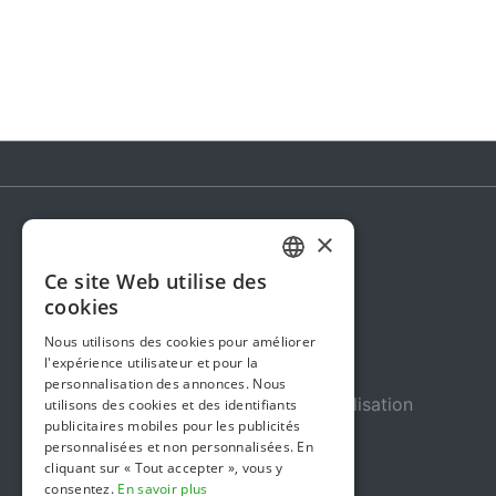
×
Steunactie
Ce site Web utilise des
DUTCH
À propos de nous
cookies
FRENCH
Dans les médias
Nous utilisons des cookies pour améliorer
l'expérience utilisateur et pour la
ENGLISH
Sécurité et fiabilité
personnalisation des annonces. Nous
Conditions Générales d’Utilisation
utilisons des cookies et des identifiants
publicitaires mobiles pour les publicités
Confidentialité
personnalisées et non personnalisées. En
cliquant sur « Tout accepter », vous y
Gestion des cookies
consentez.
En savoir plus