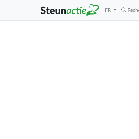
FR
Rech