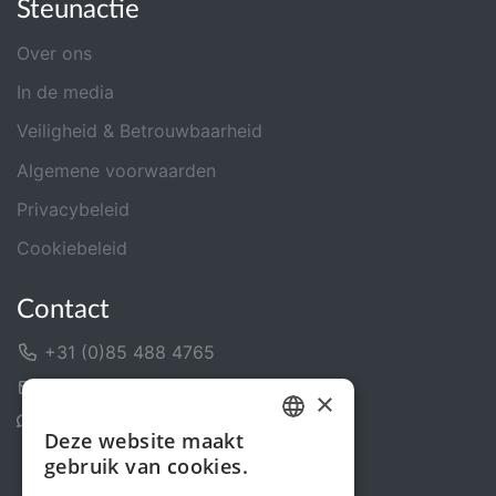
Steunactie
Over ons
In de media
Veiligheid & Betrouwbaarheid
Algemene voorwaarden
Privacybeleid
Cookiebeleid
Contact
+31 (0)85 488 4765
Contactformulier
×
Helpcentrum
Deze website maakt
DUTCH
gebruik van cookies.
FRENCH