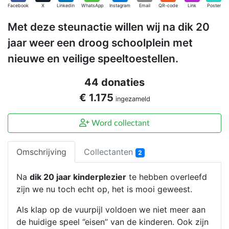
Facebook
X
Linkedin
WhatsApp
Instagram
Email
QR-code
Link
Poster
Met deze steunactie willen wij na dik 20
jaar weer een droog schoolplein met
nieuwe en veilige speeltoestellen.
44 donaties
€ 1.175
ingezameld
Word collectant
Omschrijving
Collectanten
2
Na
dik 20 jaar kinderplezier
te hebben overleefd
zijn we nu toch echt op, het is mooi geweest.
Als klap op de vuurpijl voldoen we niet meer aan
de huidige speel ‘’eisen’’ van de kinderen. Ook zijn