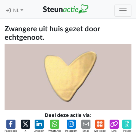
NL
Zwangere uit huis gezet door
echtgenoot.
Deel deze actie via:
Facebook
X
Linkedin
WhatsApp
Instagram
Email
QR-code
Link
Poster