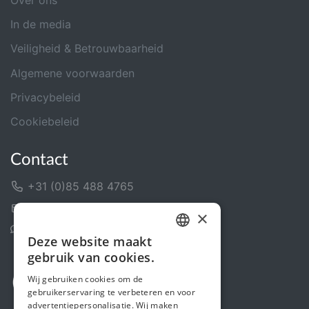
Over ons
In de media
Veiligheid & Betrouwbaarheid
Algemene voorwaarden
Privacybeleid
Cookiebeleid
Contact
+31 (0)85 488 4765
Contactformulier
×
Helpcentrum
Deze website maakt
DUTCH
gebruik van cookies.
FRENCH
Wij gebruiken cookies om de
gebruikerservaring te verbeteren en voor
ENGLISH
advertentiepersonalisatie. Wij maken