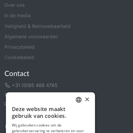
Over ons
In de media
Veiligheid & Betrouwbaarheid
Algemene voorwaarden
Privacybeleid
Cookiebeleid
Contact
+31 (0)85 488 4765
Contactformulier
×
Helpcentrum
Deze website maakt
DUTCH
gebruik van cookies.
FRENCH
Wij gebruiken cookies om de
gebruikerservaring te verbeteren en voor
ENGLISH