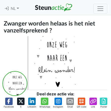
NL
Zwanger worden helaas is het niet
vanzelfsprekend ?
Deel deze actie via:
Facebook
X
Linkedin
WhatsApp
Instagram
Email
QR-code
Link
Poster